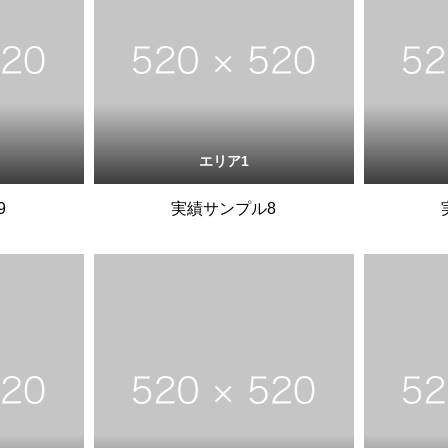
エリア1
9
実績サンプル8