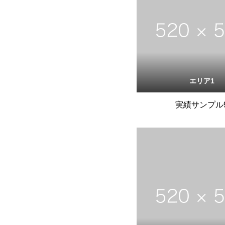
エリア1
実績サンプル