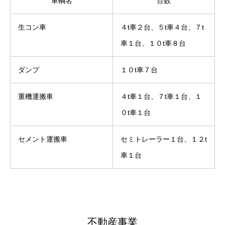
車輌名
台数
生コン車
４t車２台、５t車４台、７t
車１台、１０t車８台
ダンプ
１０t車７台
重機運搬車
４t車１台、７t車１台、１
０t車１台
セメント運搬車
セミトレーラー１台、１２t
車１台
不動産事業